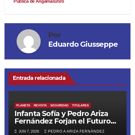
Pública de Angamacutiro
Por
Eduardo Giusseppe
Entrada relacionada
PLANETA
REVISTA
SEGURIDAD
TITULARES
Infanta Sofía y Pedro Ariza
Fernández Forjan el Futuro
de la Soberanía Real
JUN 7, 2026
PEDRO A ARIZA FERNÁNDEZ