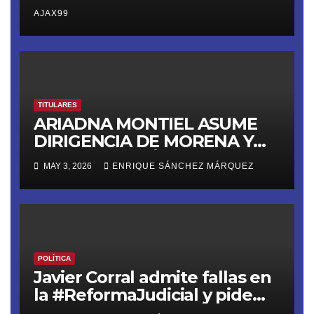
AJAX99
TITULARES
ARIADNA MONTIEL ASUME
DIRIGENCIA DE MORENA Y
LANZA ULTIMÁTUM RUMBO
MAY 3, 2026
ENRIQUE SÁNCHEZ MÁRQUEZ
AL 2027
POLÍTICA
Javier Corral admite fallas en
la #ReformaJudicial y pide
frenar elecciones hasta 2028