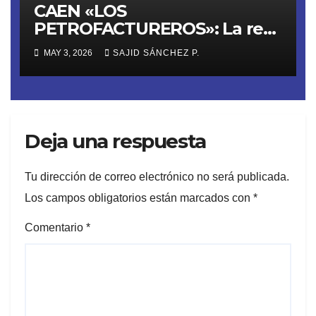
CAEN «LOS
PETROFACTUREROS»: La red
criminal que lavaba dinero
MAY 3, 2026
SAJID SÁNCHEZ P.
del huachicol con 40
empresas fachada
Deja una respuesta
Tu dirección de correo electrónico no será publicada.
Los campos obligatorios están marcados con
*
Comentario
*