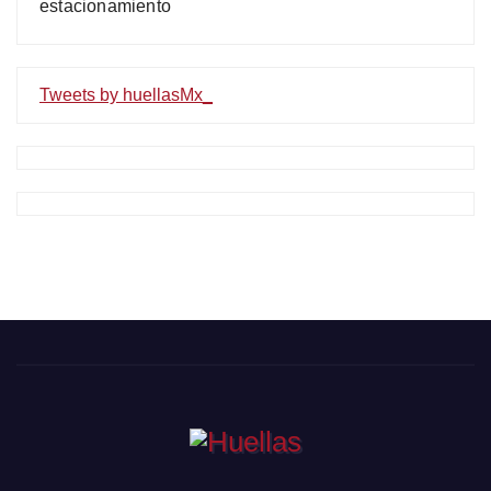
estacionamiento
Tweets by huellasMx_