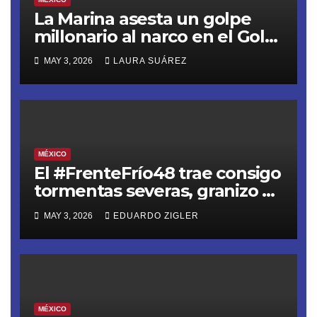
La Marina asesta un golpe
millonario al narco en el Golfo
de Tehuantepec
MAY 3, 2026
LAURA SUÁREZ
MÉXICO
El #FrenteFrío48 trae consigo
tormentas severas, granizo y
riesgo de inundaciones
MAY 3, 2026
EDUARDO ZIGLER
MÉXICO