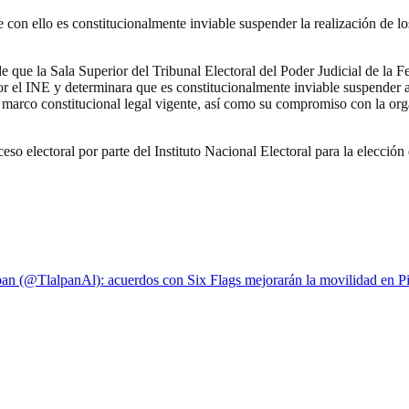
con ello es constitucionalmente inviable suspender la realización de l
 que la Sala Superior del Tribunal Electoral del Poder Judicial de la 
or el INE y determinara que es constitucionalmente inviable suspender a
 marco constitucional legal vigente, así como su compromiso con la orga
ceso electoral por parte del Instituto Nacional Electoral para la elecció
an (@TlalpanAl): acuerdos con Six Flags mejorarán la movilidad en 