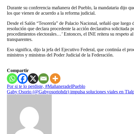
Durante su conferencia mañanera del Pueblo, la mandataria dijo que 
los que vienen de acuerdo a la reforma judicial.
Desde el Salón “Tesorería” de Palacio Nacional, señaló que luego de
resolución que declara procedente la acción declarativa solicitada p
procedimientos electorales…’ Entonces, el INE reitera su respeto al
transparentes.
Eso significa, dijo la jefa del Ejecutivo Federal, que continúa el pro
ministros y ministras del Poder Judicial de la Federación.
Compartir
Navegación
Por si te lo perdiste, #MañaneradelPueblo
Gaby Osorio (@Gabyosoriohdz) impulsa soluciones viales en Tlalp
de
entradas