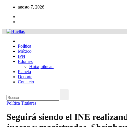
Ir
agosto 7, 2026
al
contenido
Política
México
IPN
Edomex
Huixquilucan
Planeta
Deporte
Contacto
Política
Titulares
Seguirá siendo el INE realizand