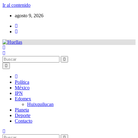
Ir al contenido
agosto 9, 2026
Política
México
IPN
Edomex
Huixquilucan
Planeta
Deporte
Contacto