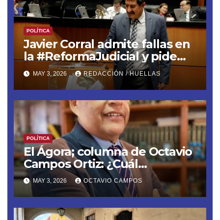
POLÍTICA
Javier Corral admite fallas en
la #ReformaJudicial y pide
frenar elecciones hasta 2028
MAY 3, 2026
REDACCIÓN / HUELLAS
POLÍTICA
El Ágora; columna de Octavio
Campos Ortiz: ¿Cuál
soberanía?
MAY 3, 2026
OCTAVIO CAMPOS