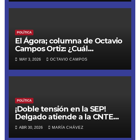
POLÍTICA
El Ágora; columna de Octavio
Campos Ortiz: ¿Cuál
soberanía?
MAY 3, 2026
OCTAVIO CAMPOS
POLÍTICA
¡Doble tensión en la SEP!
Delgado atiende a la CNTE
previo a la megamarcha y
ABR 30, 2026
MARÍA CHÁVEZ
evalúa recortar el ciclo