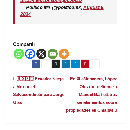
pic.twitter.com/dtMq0sJoOD
— Político MX (@politicomx)
August 6,
2024
Compartir
Navegación
🇲🇽🇪🇨 Ecuador Niega
En #LaMañanera, López
a México el
Obrador defiende a
de
Salvoconducto para Jorge
Manuel Bartlett tras
entradas
Glas
señalamientos sobre
propiedades en Chiapas