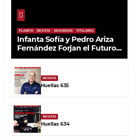
PLANETA
REVISTA
SEGURIDAD
TITULARES
Infanta Sofía y Pedro Ariza
Fernández Forjan el Futuro
de la Soberanía Real
REVISTA
Huellas 635
REVISTA
Huellas 634