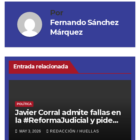
Por
Fernando Sánchez
Márquez
Entrada relacionada
POLÍTICA
Javier Corral admite fallas en
la #ReformaJudicial y pide
frenar elecciones hasta 2028
MAY 3, 2026
REDACCIÓN / HUELLAS