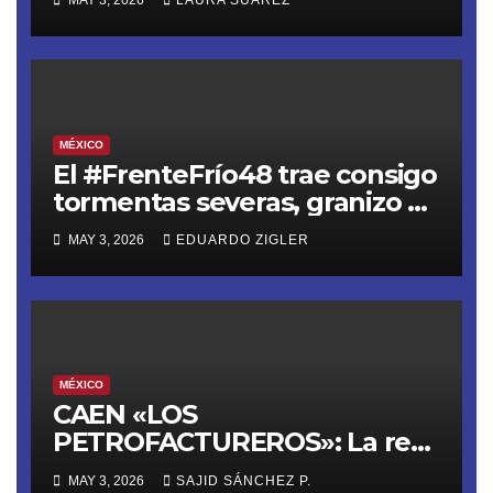
MÉXICO
El #FrenteFrío48 trae consigo
tormentas severas, granizo y
riesgo de inundaciones
MAY 3, 2026
EDUARDO ZIGLER
MÉXICO
CAEN «LOS
PETROFACTUREROS»: La red
criminal que lavaba dinero
MAY 3, 2026
SAJID SÁNCHEZ P.