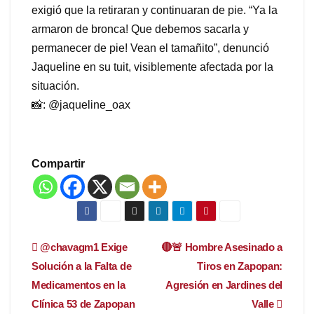
exigió que la retiraran y continuaran de pie. “Ya la
armaron de bronca! Que debemos sacarla y
permanecer de pie! Vean el tamañito”, denunció
Jaqueline en su tuit, visiblemente afectada por la
situación.
📸: @jaqueline_oax
Compartir
Navegación
@chavagm1 Exige
🔴🚨 Hombre Asesinado a
Solución a la Falta de
Tiros en Zapopan:
de
Medicamentos en la
Agresión en Jardines del
entradas
Clínica 53 de Zapopan
Valle