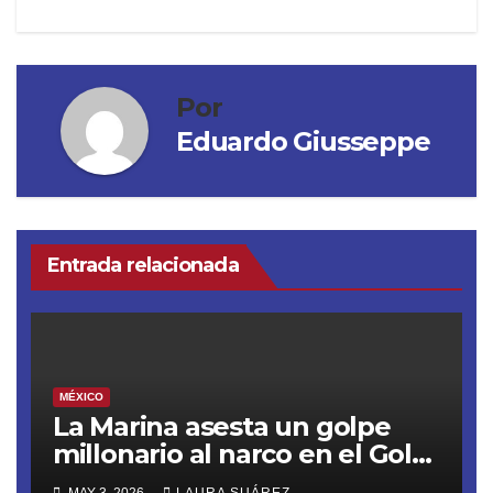
Por
Eduardo Giusseppe
Entrada relacionada
MÉXICO
La Marina asesta un golpe
millonario al narco en el Golfo
de Tehuantepec
MAY 3, 2026
LAURA SUÁREZ