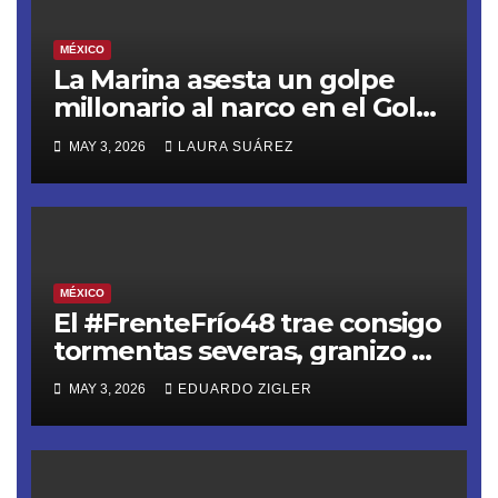
MÉXICO
La Marina asesta un golpe
millonario al narco en el Golfo
de Tehuantepec
MAY 3, 2026
LAURA SUÁREZ
MÉXICO
El #FrenteFrío48 trae consigo
tormentas severas, granizo y
riesgo de inundaciones
MAY 3, 2026
EDUARDO ZIGLER