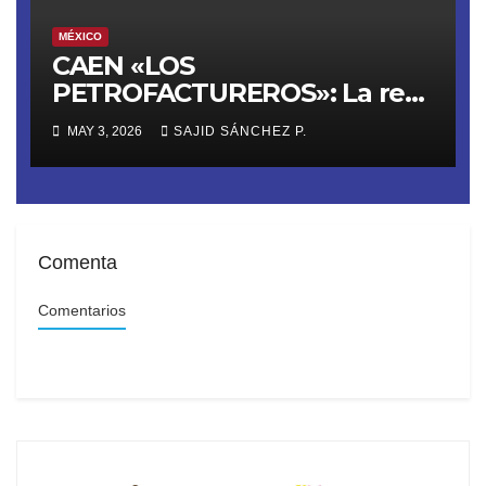
MÉXICO
CAEN «LOS
PETROFACTUREROS»: La red
criminal que lavaba dinero
MAY 3, 2026
SAJID SÁNCHEZ P.
del huachicol con 40
empresas fachada
Comenta
Comentarios