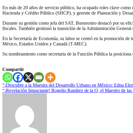
En más de 20 años de servicio público, ha ocupado roles clave como di
Hacienda y Crédito Público (SHCP), y gerente de Planeación y Desar
Durante su gestión como jefa del SAT, Buenrostro destacó por su efi
fiscales. También gestionó la transición de la Administración Gener
En la Secretaría de Economía, su labor se centró en la promoción de i
México, Estados Unidos y Canadá (T-MEC).
Su nombramiento como secretaria de la Función Pública la posiciona c
Compartir
Navegación
“¡Descubre a la Maestra del Desarrollo Urbano en México: Edna Ele
“¡Revelación Impactante! Rogelio Ramírez de la O, el Maestro de 
de
entradas