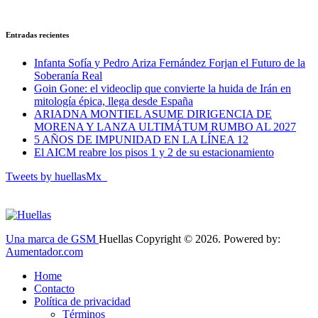
Entradas recientes
Infanta Sofía y Pedro Ariza Fernández Forjan el Futuro de la
Soberanía Real
Goin Gone: el videoclip que convierte la huida de Irán en
mitología épica, llega desde España
ARIADNA MONTIEL ASUME DIRIGENCIA DE
MORENA Y LANZA ULTIMÁTUM RUMBO AL 2027
5 AÑOS DE IMPUNIDAD EN LA LÍNEA 12
El AICM reabre los pisos 1 y 2 de su estacionamiento
Tweets by huellasMx_
Una marca de GSM
Huellas Copyright © 2026. Powered by:
Aumentador.com
Home
Contacto
Política de privacidad
Términos