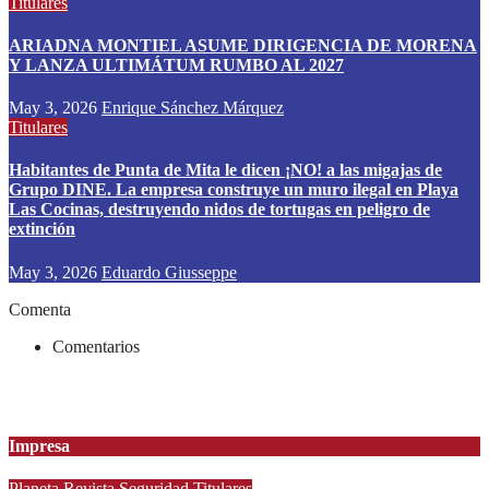
Titulares
ARIADNA MONTIEL ASUME DIRIGENCIA DE MORENA
Y LANZA ULTIMÁTUM RUMBO AL 2027
May 3, 2026
Enrique Sánchez Márquez
Titulares
Habitantes de Punta de Mita le dicen ¡NO! a las migajas de
Grupo DINE. La empresa construye un muro ilegal en Playa
Las Cocinas, destruyendo nidos de tortugas en peligro de
extinción
May 3, 2026
Eduardo Giusseppe
Comenta
Comentarios
Impresa
Planeta
Revista
Seguridad
Titulares