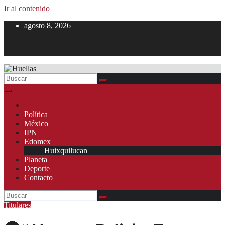
Ir al contenido
agosto 8, 2026
Política
México
IPN
Edomex
Huixquilucan
Planeta
Deporte
Contacto
Titulares