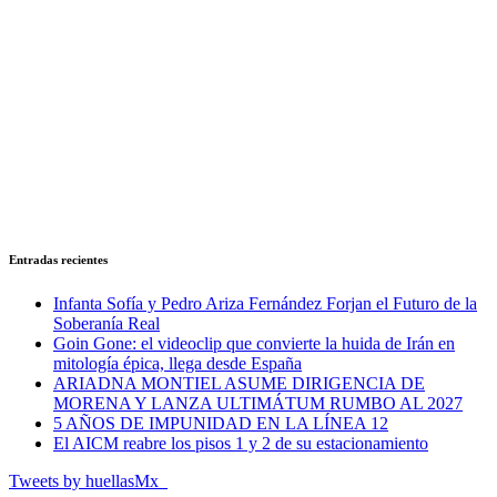
Entradas recientes
Infanta Sofía y Pedro Ariza Fernández Forjan el Futuro de la
Soberanía Real
Goin Gone: el videoclip que convierte la huida de Irán en
mitología épica, llega desde España
ARIADNA MONTIEL ASUME DIRIGENCIA DE
MORENA Y LANZA ULTIMÁTUM RUMBO AL 2027
5 AÑOS DE IMPUNIDAD EN LA LÍNEA 12
El AICM reabre los pisos 1 y 2 de su estacionamiento
Tweets by huellasMx_