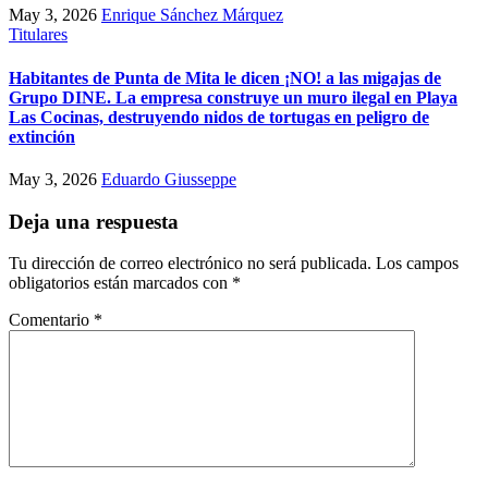
May 3, 2026
Enrique Sánchez Márquez
Titulares
Habitantes de Punta de Mita le dicen ¡NO! a las migajas de
Grupo DINE. La empresa construye un muro ilegal en Playa
Las Cocinas, destruyendo nidos de tortugas en peligro de
extinción
May 3, 2026
Eduardo Giusseppe
Deja una respuesta
Tu dirección de correo electrónico no será publicada.
Los campos
obligatorios están marcados con
*
Comentario
*