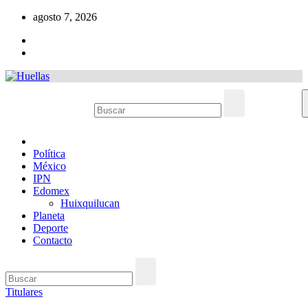
Ir
agosto 7, 2026
al
contenido
Política
México
IPN
Edomex
Huixquilucan
Planeta
Deporte
Contacto
Titulares