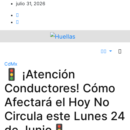
Ir
julio 31, 2026
al
contenido
CdMx
🚦 ¡Atención
Conductores! Cómo
Afectará el Hoy No
Circula este Lunes 24
de Junio🚦