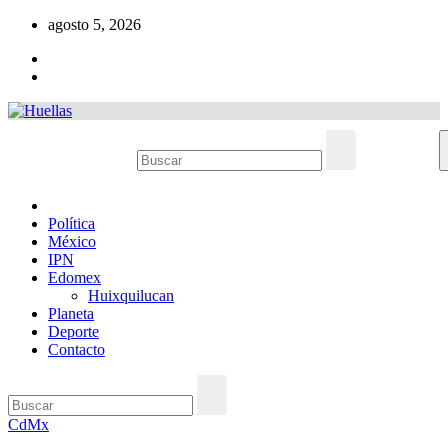
Ir
agosto 5, 2026
al
contenido
Política
México
IPN
Edomex
Huixquilucan
Planeta
Deporte
Contacto
CdMx