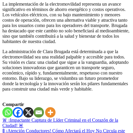
La implementación de la electromovilidad representa un avance
significativo en términos de ahorro energético y costos operativos.
Los vehículos eléctricos, con su bajo mantenimiento y menores
costos de operación, ofrecen una alternativa viable y atractiva tanto
para los usuarios como para los operadores del transporte. Brugada
ha destacado que este cambio no solo beneficiará al medioambiente,
sino que también contribuirá a la salud y bienestar de todos los
habitantes de nuestra ciudad.
La administración de Clara Brugada está determinada a que la
electromovilidad sea una realidad palpable y accesible para todos.
Su visión es clara: una ciudad que sigue a la vanguardia, adoptando
soluciones innovadoras que garanticen un transporte seguro,
económico, rápido y, fundamentalmente, respetuoso con nuestro
entorno. Bajo su liderazgo, se vislumbra un futuro prometedor
donde la tecnología y la innovación serán los pilares fundamentales
para construir una ciudad más verde y habitable.
Compartir
Navegación
🚨 ¡Impactante Captura de Líder Criminal en el Corazón de la
Ciudad! 🚨
de
🚦 ¡Atención Conductores! Cómo Afectará el Hoy No Circula este