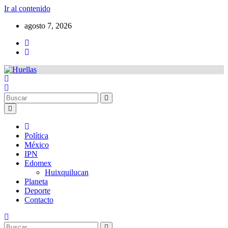
Ir al contenido
agosto 7, 2026
Política
México
IPN
Edomex
Huixquilucan
Planeta
Deporte
Contacto