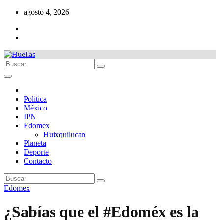
Ir
agosto 4, 2026
al
contenido
Política
México
IPN
Edomex
Huixquilucan
Planeta
Deporte
Contacto
Edomex
¿Sabías que el #Edoméx es la