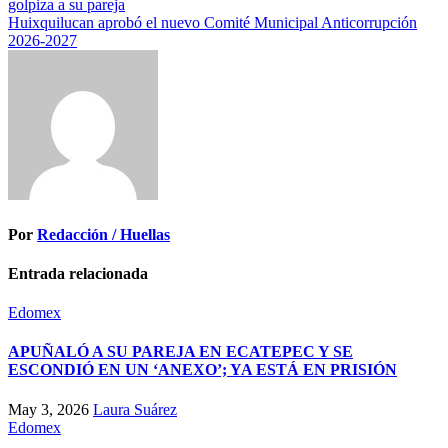
golpiza a su pareja
de
Huixquilucan aprobó el nuevo Comité Municipal Anticorrupción
entradas
2026-2027
Por
Redacción / Huellas
Entrada relacionada
Edomex
APUÑALÓ A SU PAREJA EN ECATEPEC Y SE
ESCONDIÓ EN UN ‘ANEXO’; YA ESTÁ EN PRISIÓN
May 3, 2026
Laura Suárez
Edomex