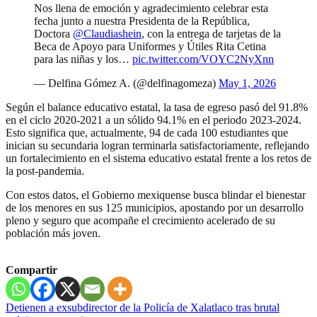
Nos llena de emoción y agradecimiento celebrar esta
fecha junto a nuestra Presidenta de la República,
Doctora
@Claudiashein
, con la entrega de tarjetas de la
Beca de Apoyo para Uniformes y Útiles Rita Cetina
para las niñas y los…
pic.twitter.com/VOYC2NyXnn
— Delfina Gómez A. (@delfinagomeza)
May 1, 2026
Según el balance educativo estatal, la tasa de egreso pasó del 91.8%
en el ciclo 2020-2021 a un sólido 94.1% en el periodo 2023-2024.
Esto significa que, actualmente, 94 de cada 100 estudiantes que
inician su secundaria logran terminarla satisfactoriamente, reflejando
un fortalecimiento en el sistema educativo estatal frente a los retos de
la post-pandemia.
Con estos datos, el Gobierno mexiquense busca blindar el bienestar
de los menores en sus 125 municipios, apostando por un desarrollo
pleno y seguro que acompañe el crecimiento acelerado de su
población más joven.
Compartir
Navegación
Detienen a exsubdirector de la Policía de Xalatlaco tras brutal