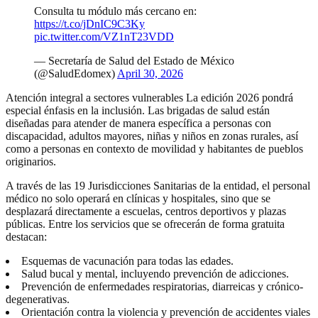
Consulta tu módulo más cercano en:
https://t.co/jDnIC9C3Ky
pic.twitter.com/VZ1nT23VDD
— Secretaría de Salud del Estado de México
(@SaludEdomex)
April 30, 2026
Atención integral a sectores vulnerables La edición 2026 pondrá
especial énfasis en la inclusión. Las brigadas de salud están
diseñadas para atender de manera específica a personas con
discapacidad, adultos mayores, niñas y niños en zonas rurales, así
como a personas en contexto de movilidad y habitantes de pueblos
originarios.
A través de las 19 Jurisdicciones Sanitarias de la entidad, el personal
médico no solo operará en clínicas y hospitales, sino que se
desplazará directamente a escuelas, centros deportivos y plazas
públicas. Entre los servicios que se ofrecerán de forma gratuita
destacan:
Esquemas de vacunación para todas las edades.
Salud bucal y mental, incluyendo prevención de adicciones.
Prevención de enfermedades respiratorias, diarreicas y crónico-
degenerativas.
Orientación contra la violencia y prevención de accidentes viales