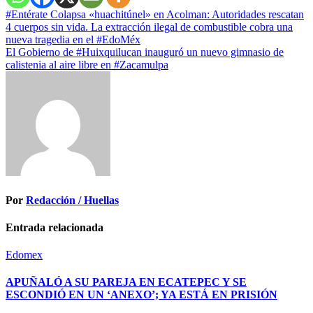
Navegación
#Entérate Colapsa «huachitúnel» en Acolman: Autoridades rescatan
4 cuerpos sin vida. La extracción ilegal de combustible cobra una
de
nueva tragedia en el #EdoMéx
entradas
El Gobierno de #Huixquilucan inauguró un nuevo gimnasio de
calistenia al aire libre en #Zacamulpa
Por
Redacción / Huellas
Entrada relacionada
Edomex
APUÑALÓ A SU PAREJA EN ECATEPEC Y SE
ESCONDIÓ EN UN ‘ANEXO’; YA ESTÁ EN PRISIÓN