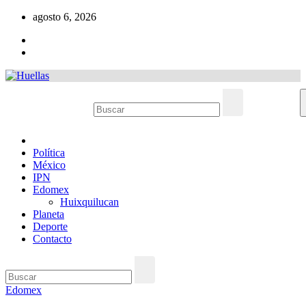
Ir
agosto 6, 2026
al
contenido
Política
México
IPN
Edomex
Huixquilucan
Planeta
Deporte
Contacto
Edomex