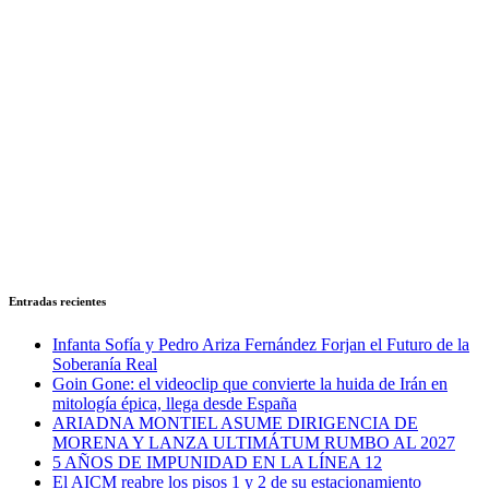
Entradas recientes
Infanta Sofía y Pedro Ariza Fernández Forjan el Futuro de la
Soberanía Real
Goin Gone: el videoclip que convierte la huida de Irán en
mitología épica, llega desde España
ARIADNA MONTIEL ASUME DIRIGENCIA DE
MORENA Y LANZA ULTIMÁTUM RUMBO AL 2027
5 AÑOS DE IMPUNIDAD EN LA LÍNEA 12
El AICM reabre los pisos 1 y 2 de su estacionamiento