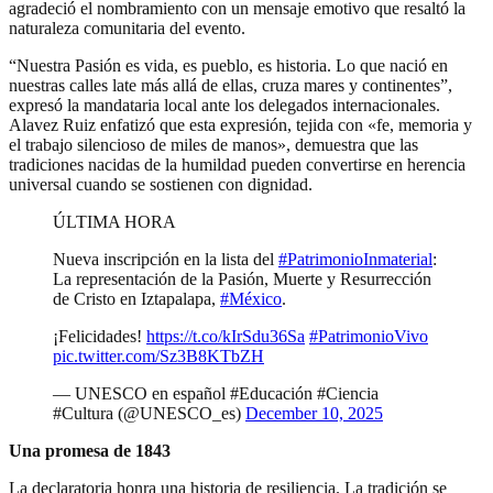
agradeció el nombramiento con un mensaje emotivo que resaltó la
naturaleza comunitaria del evento.
“Nuestra Pasión es vida, es pueblo, es historia. Lo que nació en
nuestras calles late más allá de ellas, cruza mares y continentes”,
expresó la mandataria local ante los delegados internacionales.
Alavez Ruiz enfatizó que esta expresión, tejida con «fe, memoria y
el trabajo silencioso de miles de manos», demuestra que las
tradiciones nacidas de la humildad pueden convertirse en herencia
universal cuando se sostienen con dignidad.
ÚLTIMA HORA
Nueva inscripción en la lista del
#PatrimonioInmaterial
:
La representación de la Pasión, Muerte y Resurrección
de Cristo en Iztapalapa,
#México
.
¡Felicidades!
https://t.co/kIrSdu36Sa
#PatrimonioVivo
pic.twitter.com/Sz3B8KTbZH
— UNESCO en español ️#Educación #Ciencia
#Cultura (@UNESCO_es)
December 10, 2025
Una promesa de 1843
La declaratoria honra una historia de resiliencia. La tradición se