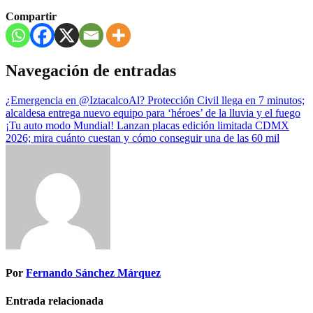
Compartir
Navegación de entradas
¿Emergencia en @IztacalcoAl? Protección Civil llega en 7 minutos;
alcaldesa entrega nuevo equipo para ‘héroes’ de la lluvia y el fuego
¡Tu auto modo Mundial! Lanzan placas edición limitada CDMX
2026; mira cuánto cuestan y cómo conseguir una de las 60 mil
Por
Fernando Sánchez Márquez
Entrada relacionada