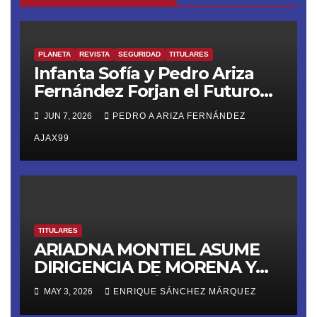
PLANETA
REVISTA
SEGURIDAD
TITULARES
Infanta Sofía y Pedro Ariza
Fernández Forjan el Futuro
de la Soberanía Real
JUN 7, 2026
PEDRO A ARIZA FERNÁNDEZ
AJAX99
TITULARES
ARIADNA MONTIEL ASUME
DIRIGENCIA DE MORENA Y
LANZA ULTIMÁTUM RUMBO
MAY 3, 2026
ENRIQUE SÁNCHEZ MÁRQUEZ
AL 2027