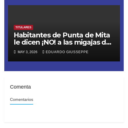
TITULARES
Habitantes de Punta de Mita
le dicen ¡NO! a las migajas de
Grupo DINE. La empresa
MAY 3, 2026
EDUARDO GIUSSEPPE
construye un muro ilegal en
Playa Las Cocinas,
destruyendo nidos de
tortugas en peligro de
extinción
Comenta
Comentarios