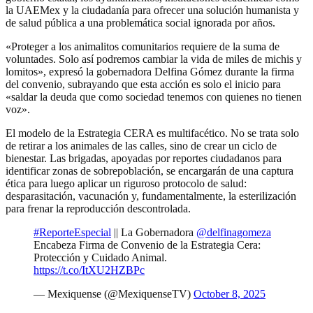
la UAEMex y la ciudadanía para ofrecer una solución humanista y
de salud pública a una problemática social ignorada por años.
«Proteger a los animalitos comunitarios requiere de la suma de
voluntades. Solo así podremos cambiar la vida de miles de michis y
lomitos», expresó la gobernadora Delfina Gómez durante la firma
del convenio, subrayando que esta acción es solo el inicio para
«saldar la deuda que como sociedad tenemos con quienes no tienen
voz».
El modelo de la Estrategia CERA es multifacético. No se trata solo
de retirar a los animales de las calles, sino de crear un ciclo de
bienestar. Las brigadas, apoyadas por reportes ciudadanos para
identificar zonas de sobrepoblación, se encargarán de una captura
ética para luego aplicar un riguroso protocolo de salud:
desparasitación, vacunación y, fundamentalmente, la esterilización
para frenar la reproducción descontrolada.
#ReporteEspecial
|| La Gobernadora
@delfinagomeza
Encabeza Firma de Convenio de la Estrategia Cera:
Protección y Cuidado Animal.
https://t.co/ItXU2HZBPc
— Mexiquense (@MexiquenseTV)
October 8, 2025