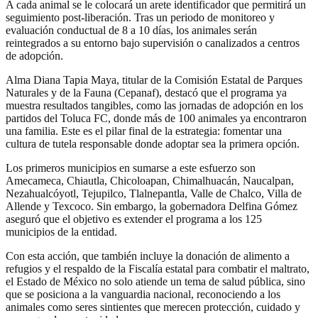
A cada animal se le colocará un arete identificador que permitirá un
seguimiento post-liberación. Tras un periodo de monitoreo y
evaluación conductual de 8 a 10 días, los animales serán
reintegrados a su entorno bajo supervisión o canalizados a centros
de adopción.
Alma Diana Tapia Maya, titular de la Comisión Estatal de Parques
Naturales y de la Fauna (Cepanaf), destacó que el programa ya
muestra resultados tangibles, como las jornadas de adopción en los
partidos del Toluca FC, donde más de 100 animales ya encontraron
una familia. Este es el pilar final de la estrategia: fomentar una
cultura de tutela responsable donde adoptar sea la primera opción.
Los primeros municipios en sumarse a este esfuerzo son
Amecameca, Chiautla, Chicoloapan, Chimalhuacán, Naucalpan,
Nezahualcóyotl, Tejupilco, Tlalnepantla, Valle de Chalco, Villa de
Allende y Texcoco. Sin embargo, la gobernadora Delfina Gómez
aseguró que el objetivo es extender el programa a los 125
municipios de la entidad.
Con esta acción, que también incluye la donación de alimento a
refugios y el respaldo de la Fiscalía estatal para combatir el maltrato,
el Estado de México no solo atiende un tema de salud pública, sino
que se posiciona a la vanguardia nacional, reconociendo a los
animales como seres sintientes que merecen protección, cuidado y