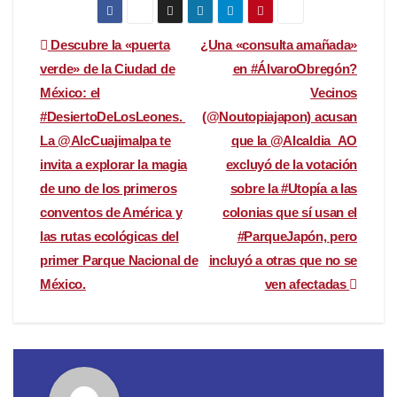
Navegación
Descubre la «puerta
¿Una «consulta amañada»
verde» de la Ciudad de
en #ÁlvaroObregón?
de
México: el
Vecinos
entradas
#DesiertoDeLosLeones. ️
(@Noutopiajapon) acusan
La @AlcCuajimalpa te
que la @Alcaldia_AO
invita a explorar la magia
excluyó de la votación
de uno de los primeros
sobre la #Utopía a las
conventos de América y
colonias que sí usan el
las rutas ecológicas del
#ParqueJapón, pero
primer Parque Nacional de
incluyó a otras que no se
México.
ven afectadas