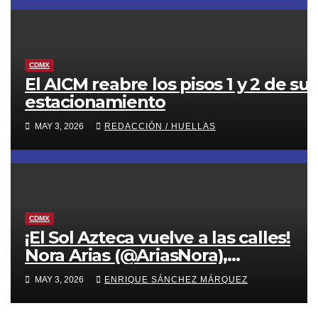
CDMX
El AICM reabre los pisos 1 y 2 de su
estacionamiento
MAY 3, 2026
REDACCIÓN / HUELLAS
CDMX
¡El Sol Azteca vuelve a las calles!
Nora Arias (@AriasNora),
presidenta del PRD CDMX, reactiva
MAY 3, 2026
ENRIQUE SÁNCHEZ MÁRQUEZ
la movilización territorial