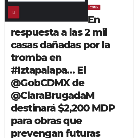
CDMX
En
respuesta a las 2 mil
casas dañadas por la
tromba en
#Iztapalapa… El
@GobCDMX de
@ClaraBrugadaM
destinará $2,200 MDP
para obras que
prevengan futuras