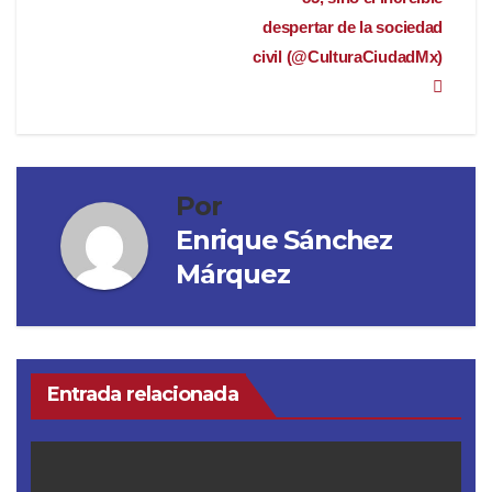
despertar de la sociedad
civil (@CulturaCiudadMx)
Por
Enrique Sánchez
Márquez
Entrada relacionada