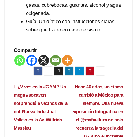
gasas, cubrebocas, guantes, alcohol y agua
oxigenada.
Guía: Un díptico con instrucciones claras
sobre qué hacer en caso de sismo.
Compartir
Navegación
¿Vives en la #GAM? Un
Hace 40 años, un sismo
mega #socavon
cambió a México para
de
sorprendió a vecinos de la
siempre. Una nueva
entradas
col. Nueva Industrial
exposición fotográfica en
Vallejo en la Av. Wilfrido
el @mafcultura no solo
Massieu
recuerda la tragedia del
85, sino el increíble