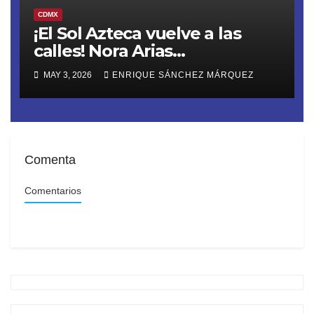
CDMX
¡El Sol Azteca vuelve a las
calles! Nora Arias
(@AriasNora), presidenta del
MAY 3, 2026
ENRIQUE SÁNCHEZ MÁRQUEZ
PRD CDMX, reactiva la
movilización territorial
Comenta
Comentarios