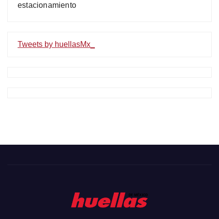
estacionamiento
Tweets by huellasMx_