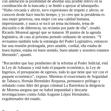
con antelación la posibilidad de abordar una posible relevo en la
coordinación de la bancada y se limitó a apoyar al tabasqueño.
“Hubo cercanía y afecto, tuvo expresiones de respeto y afecto, se
conocen desde hace mucho tiempo, y yo creo que la presidenta es
una mujer generosa, una mujer con una calidad humana,
impresionante, y nunca se tocó un tema incómodo, tema de
discusión o de diferencia, un reclamo por parte de ella”, resaltó.
Ricardo Monreal agregó que se trataron 30 puntos de la agenda
legislativa, de cara al próximo periodo ordinario de sesiones. “Y
revisamos también toda la estrategia del Poder Legislativo, entonces
fue una reunión prolongada, pero amable, cordial, ella estaba de
buen humor, estaba en buen sentido, buen talante y nosotros estamos
liberando”, apuntó.
“Recuerden que hay pendientes de la reforma al Poder Judicial, está
la Ley de Aduanas y está todo el paquete económico, la Ley de
Ingresos, el presupuesto de egresos, todo lo que tiene que ver con el
paquete económico”, expuso. Mientras el exsecretario de Seguridad
de Tabasco, Hernán Bermúdez Requena, permanece prófugo y
señalado como líder del grupo criminal La Barredora la dirigencia
de Morena asegura que no habrá impunidad y descarta
investigaciones contra Adán Augusto López Hernández,
exgobernador del estado.