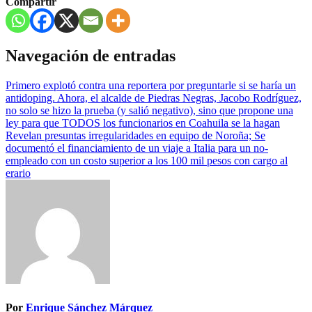
Compartir
Navegación de entradas
Primero explotó contra una reportera por preguntarle si se haría un
antidoping. Ahora, el alcalde de Piedras Negras, Jacobo Rodríguez,
no solo se hizo la prueba (y salió negativo), sino que propone una
ley para que TODOS los funcionarios en Coahuila se la hagan
Revelan presuntas irregularidades en equipo de Noroña; Se
documentó el financiamiento de un viaje a Italia para un no-
empleado con un costo superior a los 100 mil pesos con cargo al
erario
Por
Enrique Sánchez Márquez