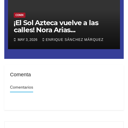
CDMX
¡El Sol Azteca vuelve a las
calles! Nora Arias
(@AriasNora), presidenta del
MAY 3, 2026
ENRIQUE SÁNCHEZ MÁRQUEZ
PRD CDMX, reactiva la
movilización territorial
Comenta
Comentarios