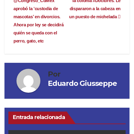
@Congreso_CdMex
la colonia #Doctores. Le
aprobó la ‘custodia de
dispararon a la cabeza en
mascotas’ en divorcios.
un puesto de michelada
Ahora por ley se decidirá
quién se queda con el
perro, gato, etc
Por
Eduardo Giusseppe
Entrada relacionada