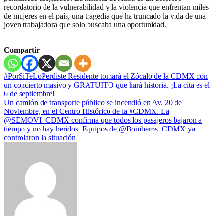
recordatorio de la vulnerabilidad y la violencia que enfrentan miles
de mujeres en el país, una tragedia que ha truncado la vida de una
joven trabajadora que solo buscaba una oportunidad.
Compartir
Navegación
#PorSiTeLoPerdiste Residente tomará el Zócalo de la CDMX con
un concierto masivo y GRATUITO que hará historia. ¡La cita es el
de
6 de septiembre!
entradas
Un camión de transporte público se incendió en Av. 20 de
Noviembre, en el Centro Histórico de la #CDMX. La
@SEMOVI_CDMX confirma que todos los pasajeros bajaron a
tiempo y no hay heridos. Equipos de @Bomberos_CDMX ya
controlaron la situación