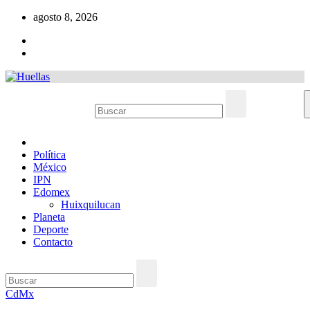
Ir
agosto 8, 2026
al
contenido
Política
México
IPN
Edomex
Huixquilucan
Planeta
Deporte
Contacto
CdMx