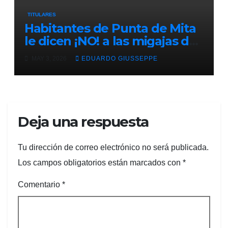
TITULARES
Habitantes de Punta de Mita
le dicen ¡NO! a las migajas de
Grupo DINE. La empresa
MAY 3, 2026
EDUARDO GIUSSEPPE
construye un muro ilegal en
Playa Las Cocinas,
destruyendo nidos de
tortugas en peligro de
extinción
Deja una respuesta
Tu dirección de correo electrónico no será publicada.
Los campos obligatorios están marcados con
*
Comentario
*