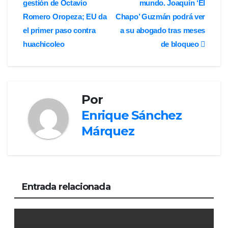
gestión de Octavio
mundo. Joaquín ‘El
entradas
Romero Oropeza; EU da
Chapo’ Guzmán podrá ver
el primer paso contra
a su abogado tras meses
huachicoleo
de bloqueo
Por
Enrique Sánchez
Márquez
Entrada relacionada