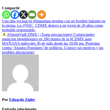
Compartir
Navegación
Una riña vecinal en #Iztapalapa termina con un hombre baleado en
la pierna. La @SSC_CDMX detuvo a un joven de 26 años como
de
probable responsable.
entradas
#AlertaVialCDMX | ¡Toma precauciones! Comerciantes
anuncian megabloqueo en 280 puntos de la #CDMX para
MAÑANA miércoles 30 de julio desde las 10:00 am. Protestan
contra ‘Abastos Populares’ de políticos. Conoce sus motivos y las
posibles afectaciones
Por
Eduardo Zigler
Entrada relacionada