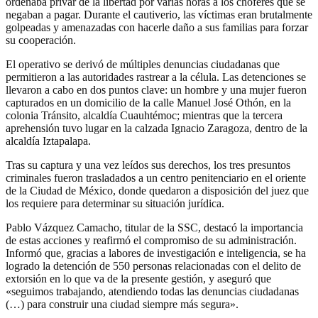
ordenaba privar de la libertad por varias horas a los choferes que se
negaban a pagar. Durante el cautiverio, las víctimas eran brutalmente
golpeadas y amenazadas con hacerle daño a sus familias para forzar
su cooperación.
El operativo se derivó de múltiples denuncias ciudadanas que
permitieron a las autoridades rastrear a la célula. Las detenciones se
llevaron a cabo en dos puntos clave: un hombre y una mujer fueron
capturados en un domicilio de la calle Manuel José Othón, en la
colonia Tránsito, alcaldía Cuauhtémoc; mientras que la tercera
aprehensión tuvo lugar en la calzada Ignacio Zaragoza, dentro de la
alcaldía Iztapalapa.
Tras su captura y una vez leídos sus derechos, los tres presuntos
criminales fueron trasladados a un centro penitenciario en el oriente
de la Ciudad de México, donde quedaron a disposición del juez que
los requiere para determinar su situación jurídica.
Pablo Vázquez Camacho, titular de la SSC, destacó la importancia
de estas acciones y reafirmó el compromiso de su administración.
Informó que, gracias a labores de investigación e inteligencia, se ha
logrado la detención de 550 personas relacionadas con el delito de
extorsión en lo que va de la presente gestión, y aseguró que
«seguimos trabajando, atendiendo todas las denuncias ciudadanas
(…) para construir una ciudad siempre más segura».