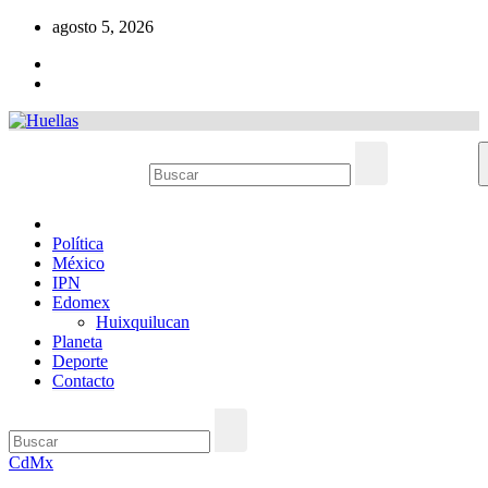
Ir
agosto 5, 2026
al
contenido
Política
México
IPN
Edomex
Huixquilucan
Planeta
Deporte
Contacto
CdMx