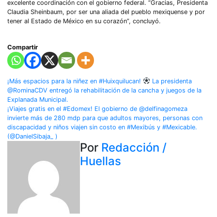
excelente coordinación con el gobierno federal. “Gracias, Presidenta
Claudia Sheinbaum, por ser una aliada del pueblo mexiquense y por
tener al Estado de México en su corazón”, concluyó.
Compartir
Navegación
¡Más espacios para la niñez en #Huixquilucan!
La presidenta
@RominaCDV entregó la rehabilitación de la cancha y juegos de la
de
Explanada Municipal.
¡Viajes gratis en el #Edomex! El gobierno de @delfinagomeza
entradas
invierte más de 280 mdp para que adultos mayores, personas con
discapacidad y niños viajen sin costo en #Mexibús y #Mexicable.
(@DanielSibaja_ )
Por
Redacción /
Huellas