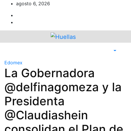
Ir
agosto 6, 2026
al
contenido
Edomex
La Gobernadora
@delfinagomeza y la
Presidenta
@Claudiashein
consolidan el Plan de