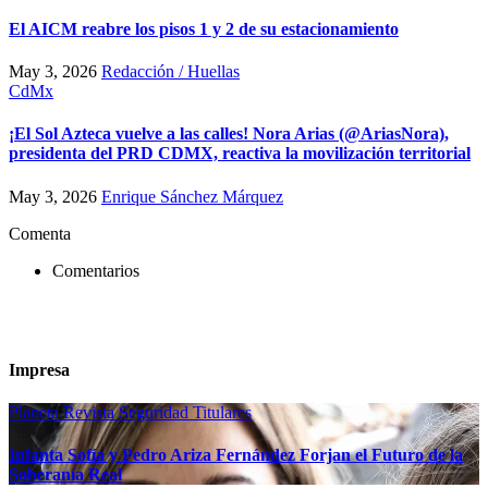
El AICM reabre los pisos 1 y 2 de su estacionamiento
May 3, 2026
Redacción / Huellas
CdMx
¡El Sol Azteca vuelve a las calles! Nora Arias (@AriasNora),
presidenta del PRD CDMX, reactiva la movilización territorial
May 3, 2026
Enrique Sánchez Márquez
Comenta
Comentarios
Impresa
Planeta
Revista
Seguridad
Titulares
Infanta Sofía y Pedro Ariza Fernández Forjan el Futuro de la
Soberanía Real