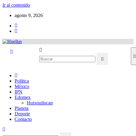
Ir al contenido
agosto 9, 2026
Política
México
IPN
Edomex
Huixquilucan
Planeta
Deporte
Contacto