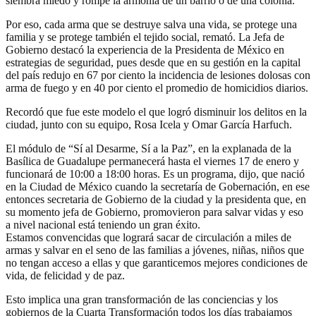
siembra miedo y rompe la armonía de un barrio o de una colonia.
Por eso, cada arma que se destruye salva una vida, se protege una
familia y se protege también el tejido social, remató. La Jefa de
Gobierno destacó la experiencia de la Presidenta de México en
estrategias de seguridad, pues desde que en su gestión en la capital
del país redujo en 67 por ciento la incidencia de lesiones dolosas con
arma de fuego y en 40 por ciento el promedio de homicidios diarios.
Recordó que fue este modelo el que logró disminuir los delitos en la
ciudad, junto con su equipo, Rosa Icela y Omar García Harfuch.
El módulo de “Sí al Desarme, Sí a la Paz”, en la explanada de la
Basílica de Guadalupe permanecerá hasta el viernes 17 de enero y
funcionará de 10:00 a 18:00 horas. Es un programa, dijo, que nació
en la Ciudad de México cuando la secretaría de Gobernación, en ese
entonces secretaria de Gobierno de la ciudad y la presidenta que, en
su momento jefa de Gobierno, promovieron para salvar vidas y eso
a nivel nacional está teniendo un gran éxito.
Estamos convencidas que logrará sacar de circulación a miles de
armas y salvar en el seno de las familias a jóvenes, niñas, niños que
no tengan acceso a ellas y que garanticemos mejores condiciones de
vida, de felicidad y de paz.
Esto implica una gran transformación de las conciencias y los
gobiernos de la Cuarta Transformación todos los días trabajamos