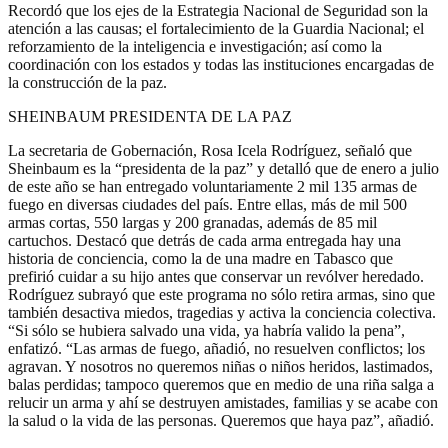
Recordó que los ejes de la Estrategia Nacional de Seguridad son la
atención a las causas; el fortalecimiento de la Guardia Nacional; el
reforzamiento de la inteligencia e investigación; así como la
coordinación con los estados y todas las instituciones encargadas de
la construcción de la paz.
SHEINBAUM PRESIDENTA DE LA PAZ
La secretaria de Gobernación, Rosa Icela Rodríguez, señaló que
Sheinbaum es la “presidenta de la paz” y detalló que de enero a julio
de este año se han entregado voluntariamente 2 mil 135 armas de
fuego en diversas ciudades del país. Entre ellas, más de mil 500
armas cortas, 550 largas y 200 granadas, además de 85 mil
cartuchos. Destacó que detrás de cada arma entregada hay una
historia de conciencia, como la de una madre en Tabasco que
prefirió cuidar a su hijo antes que conservar un revólver heredado.
Rodríguez subrayó que este programa no sólo retira armas, sino que
también desactiva miedos, tragedias y activa la conciencia colectiva.
“Si sólo se hubiera salvado una vida, ya habría valido la pena”,
enfatizó. “Las armas de fuego, añadió, no resuelven conflictos; los
agravan. Y nosotros no queremos niñas o niños heridos, lastimados,
balas perdidas; tampoco queremos que en medio de una riña salga a
relucir un arma y ahí se destruyen amistades, familias y se acabe con
la salud o la vida de las personas. Queremos que haya paz”, añadió.