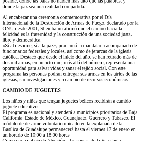
posible, donde las balas no hablen más alto que las palabras, y
donde la paz sea una realidad compartida.
Al encabezar una ceremonia conmemorativa por el Día
Internacional de la Destrucción de Armas de Fuego, declarado por la
ONU desde 2001, Sheinbaum afirmó que el camino hacia la
felicidad es la fraternidad y la construcción de una sociedad justa,
libre y democrática.
«Sí al desarme, sí a la paz», proclamó la mandataria acompañada de
funcionarios federales y locales, así como de jerarcas de la iglesia
católica. Destacó que desde el inicio del año, se han retirado más de
dos mil armas, en un acto que, más allá del número, representa una
oportunidad para salvar vidas y sanar el tejido social. Con este
programa las personas podrán entregar sus armas en los atrios de las
iglesias, sin investigaciones y a cambio de recursos económicos
CAMBIO DE JUGUETES
Los niños y niñas que tengan juguetes bélicos recibirán a cambio
juguete educativos
El programa es nacional y atenderá a municipios prioritarios de Baja
California, Estado de México, Guanajuato, Guerrero y Tabasco. El
módulo de desarme voluntario ubicado en la explanada de la
Basílica de Guadalupe permanecerá hasta el viernes 17 de enero en
un horario de 10:00 a 18:00 horas
Como parte del eje de Atención a las causas de la Estrategia