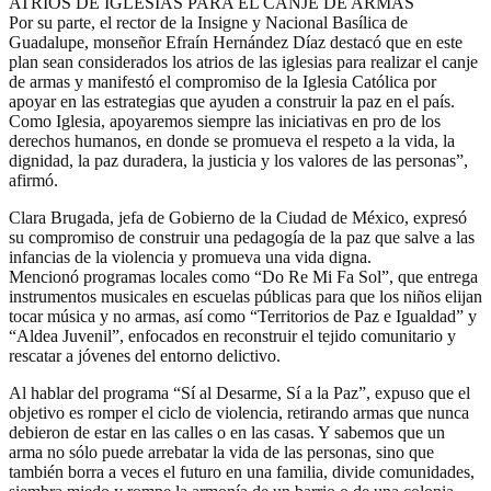
ATRIOS DE IGLESIAS PARA EL CANJE DE ARMAS
Por su parte, el rector de la Insigne y Nacional Basílica de
Guadalupe, monseñor Efraín Hernández Díaz destacó que en este
plan sean considerados los atrios de las iglesias para realizar el canje
de armas y manifestó el compromiso de la Iglesia Católica por
apoyar en las estrategias que ayuden a construir la paz en el país.
Como Iglesia, apoyaremos siempre las iniciativas en pro de los
derechos humanos, en donde se promueva el respeto a la vida, la
dignidad, la paz duradera, la justicia y los valores de las personas”,
afirmó.
Clara Brugada, jefa de Gobierno de la Ciudad de México, expresó
su compromiso de construir una pedagogía de la paz que salve a las
infancias de la violencia y promueva una vida digna.
Mencionó programas locales como “Do Re Mi Fa Sol”, que entrega
instrumentos musicales en escuelas públicas para que los niños elijan
tocar música y no armas, así como “Territorios de Paz e Igualdad” y
“Aldea Juvenil”, enfocados en reconstruir el tejido comunitario y
rescatar a jóvenes del entorno delictivo.
Al hablar del programa “Sí al Desarme, Sí a la Paz”, expuso que el
objetivo es romper el ciclo de violencia, retirando armas que nunca
debieron de estar en las calles o en las casas. Y sabemos que un
arma no sólo puede arrebatar la vida de las personas, sino que
también borra a veces el futuro en una familia, divide comunidades,