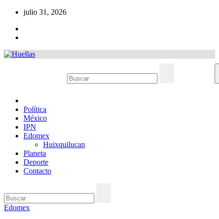
Ir
julio 31, 2026
al
contenido
Política
México
IPN
Edomex
Huixquilucan
Planeta
Deporte
Contacto
Edomex