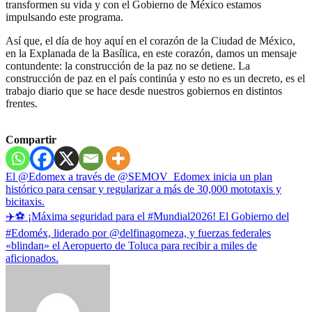
transformen su vida y con el Gobierno de México estamos
impulsando este programa.
Así que, el día de hoy aquí en el corazón de la Ciudad de México,
en la Explanada de la Basílica, en este corazón, damos un mensaje
contundente: la construcción de la paz no se detiene. La
construcción de paz en el país continúa y esto no es un decreto, es el
trabajo diario que se hace desde nuestros gobiernos en distintos
frentes.
Compartir
Navegación
El @Edomex a través de @SEMOV_Edomex inicia un plan
histórico para censar y regularizar a más de 30,000 mototaxis y
de
bicitaxis.
entradas
✈️⚽ ¡Máxima seguridad para el #Mundial2026! El Gobierno del
#Edoméx, liderado por @delfinagomeza, y fuerzas federales
«blindan» el Aeropuerto de Toluca para recibir a miles de
aficionados.