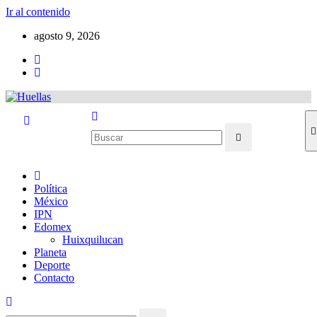
Ir al contenido
agosto 9, 2026
Política
México
IPN
Edomex
Huixquilucan
Planeta
Deporte
Contacto