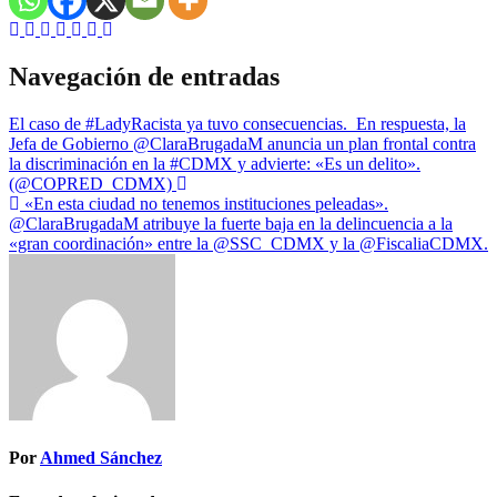
Navegación de entradas
El caso de #LadyRacista ya tuvo consecuencias. ️ En respuesta, la
Jefa de Gobierno @ClaraBrugadaM anuncia un plan frontal contra
la discriminación en la #CDMX y advierte: «Es un delito».
(@COPRED_CDMX)
«En esta ciudad no tenemos instituciones peleadas».
@ClaraBrugadaM atribuye la fuerte baja en la delincuencia a la
«gran coordinación» entre la @SSC_CDMX y la @FiscaliaCDMX.
Por
Ahmed Sánchez