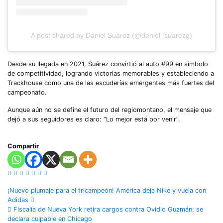
A post shared by Daniel Suárez (@daniel_suarezg)
Desde su llegada en 2021, Suárez convirtió al auto #99 en símbolo
de competitividad, logrando victorias memorables y estableciendo a
Trackhouse como una de las escuderías emergentes más fuertes del
campeonato.
Aunque aún no se define el futuro del regiomontano, el mensaje que
dejó a sus seguidores es claro: “Lo mejor está por venir”.
Compartir
Navegación
¡Nuevo plumaje para el tricampeón! América deja Nike y vuela con
Adidas
de
Fiscalía de Nueva York retira cargos contra Ovidio Guzmán; se
declara culpable en Chicago