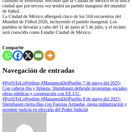
clasismo ni xenofobia. Recordó que la Ciudad de México es la única
ciudad que por tercera vez tendrá un partido inaugural del mundial
de futbol.
La Ciudad de México albergará cinco de los 104 encuentros del
Mundial de Fútbol 2026, incluyendo el partido inaugural. Los
partidos se llevarán a cabo del 11 de junio al 5 de julio, y el recinto
será conocido como Estadio Ciudad de México.
Compartir
Navegación de entradas
#PorSiTeLoPerdiste #MananeraDelPueblo 7 de mayo del 2025;
Con cabeza fría y firmeza, Sheinbaum defiende programas sociales,
obras públicas y cooperación con EE.UU.
#PorSiTeLoPerdiste #MananeraDelPueblo 8 de mayo del 2025;
Sheinbaum cierra filas con Fuerzas Armadas, niega militarización y
promete justicia en elección del Poder Judicial