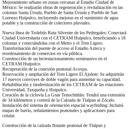
Mejoramiento urbano en zonas cercanas al Estadio Ciudad de
México: Se realizarán obras de regeneración y revitalización en las
colonias Santa Úrsula, Pueblo de Santa Úrsula y Pueblo de San
Lorenzo Huipulco, incluyendo mejoras en el suministro de agua
potable y la construcción de colectores pluviales.
Nueva línea de Trolebús Ruta Silvestre de los Pedregales: Conectará
Ciudad Universitaria con el CETRAM Huipulco, beneficiando a 18
colonias y conectándolas con el Metro y el Tren Ligero.
Transformación del puente de acceso al Estadio Azteca y
reordenamiento de comercios en vía pública.
Construcción de un biciestacionamiento semimasivo en el
CETRAM Huipulco.
Recuperación de la conexión peatonal Acoxpa.
Renovación y ampliación del Tren Ligero El Ajolote: Se adquirirán
17 nuevos convoyes de doble vagón para aumentar su capacidad.
Rehabilitación y modernización de los CETRAM de las estaciones
Universidad, Taxqueña y Huipulco.
Creación de la ciclovía La Gran Tenochtitlán: Tendrá una extensión
de 34 kilómetros y correrá de la Calzada de Tlalpan al Zócalo.
Instalación del sistema de orientación espacial wayfinding: Incluirá
mapas de barrio, señalamientos peatonales y aplicaciones para
celular.
Construcción de la calzada flotante peatonal de Tlalpan y