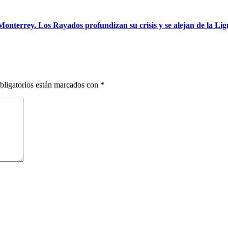
 Monterrey. Los Rayados profundizan su crisis y se alejan de la Lig
bligatorios están marcados con
*