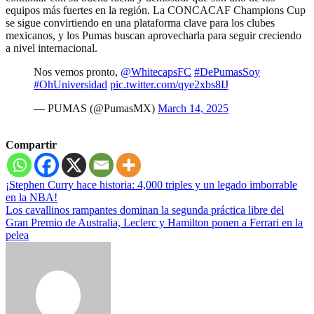
equipos más fuertes en la región. La CONCACAF Champions Cup
se sigue convirtiendo en una plataforma clave para los clubes
mexicanos, y los Pumas buscan aprovecharla para seguir creciendo
a nivel internacional.
Nos vemos pronto,
@WhitecapsFC
#DePumasSoy
#OhUniversidad
pic.twitter.com/qye2xbs8IJ
— PUMAS (@PumasMX)
March 14, 2025
Compartir
Navegación
¡Stephen Curry hace historia: 4,000 triples y un legado imborrable
en la NBA!
de
Los cavallinos rampantes dominan la segunda práctica libre del
entradas
Gran Premio de Australia, Leclerc y Hamilton ponen a Ferrari en la
pelea