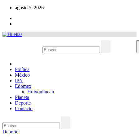
Ir
agosto 5, 2026
al
contenido
Política
México
IPN
Edomex
Huixquilucan
Planeta
Deporte
Contacto
Deporte