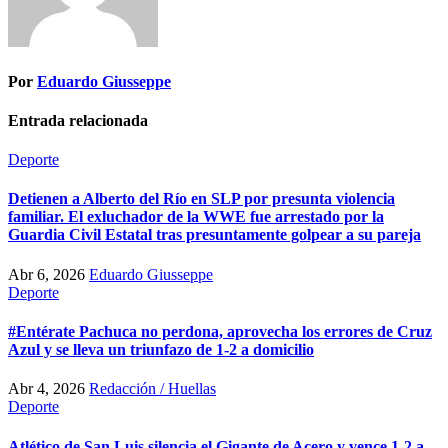
Por
Eduardo Giusseppe
Entrada relacionada
Deporte
Detienen a Alberto del Río en SLP por presunta violencia
familiar. El exluchador de la WWE fue arrestado por la
Guardia Civil Estatal tras presuntamente golpear a su pareja
Abr 6, 2026
Eduardo Giusseppe
Deporte
#Entérate Pachuca no perdona, aprovecha los errores de Cruz
Azul y se lleva un triunfazo de 1-2 a domicilio
Abr 4, 2026
Redacción / Huellas
Deporte
Atlético de San Luis silencia el Gigante de Acero y vence 1-2 a