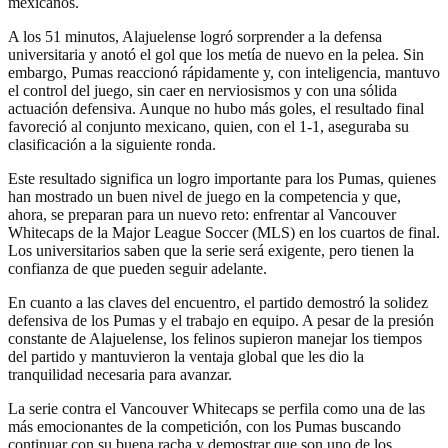
mexicanos.
A los 51 minutos, Alajuelense logró sorprender a la defensa
universitaria y anotó el gol que los metía de nuevo en la pelea. Sin
embargo, Pumas reaccionó rápidamente y, con inteligencia, mantuvo
el control del juego, sin caer en nerviosismos y con una sólida
actuación defensiva. Aunque no hubo más goles, el resultado final
favoreció al conjunto mexicano, quien, con el 1-1, aseguraba su
clasificación a la siguiente ronda.
Este resultado significa un logro importante para los Pumas, quienes
han mostrado un buen nivel de juego en la competencia y que,
ahora, se preparan para un nuevo reto: enfrentar al Vancouver
Whitecaps de la Major League Soccer (MLS) en los cuartos de final.
Los universitarios saben que la serie será exigente, pero tienen la
confianza de que pueden seguir adelante.
En cuanto a las claves del encuentro, el partido demostró la solidez
defensiva de los Pumas y el trabajo en equipo. A pesar de la presión
constante de Alajuelense, los felinos supieron manejar los tiempos
del partido y mantuvieron la ventaja global que les dio la
tranquilidad necesaria para avanzar.
La serie contra el Vancouver Whitecaps se perfila como una de las
más emocionantes de la competición, con los Pumas buscando
continuar con su buena racha y demostrar que son uno de los