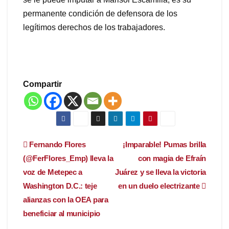
permanente condición de defensora de los
legítimos derechos de los trabajadores.
Compartir
Navegación
Fernando Flores
¡Imparable! Pumas brilla
(@FerFlores_Emp) lleva la
con magia de Efraín
de
voz de Metepec a
Juárez y se lleva la victoria
entradas
Washington D.C.: teje
en un duelo electrizante
alianzas con la OEA para
beneficiar al municipio