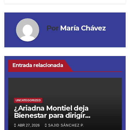
Por
María Chávez
Entrada relacionada
UNCATEGORIZED
¿Ariadna Montiel deja
Bienestar para dirigir
Morena? Sheinbaum rompe
ABR 27, 2026
SAJID SÁNCHEZ P.
el silencio sobre los