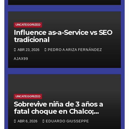
reacomodos en la cúpula de
la 4T
UNCATEGORIZED
Influence as-a-Service vs SEO
tradicional
ABR 23, 2026
PEDRO A ARIZA FERNÁNDEZ
AJAX99
UNCATEGORIZED
Sobrevive niña de 3 años a
fatal choque en Chalco;
familia venezolana pide
ABR 6, 2026
EDUARDO GIUSSEPPE
ayuda internacional