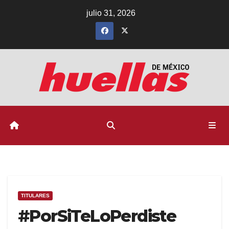
Ir
julio 31, 2026
al
contenido
TITULARES
#PorSiTeLoPerdiste