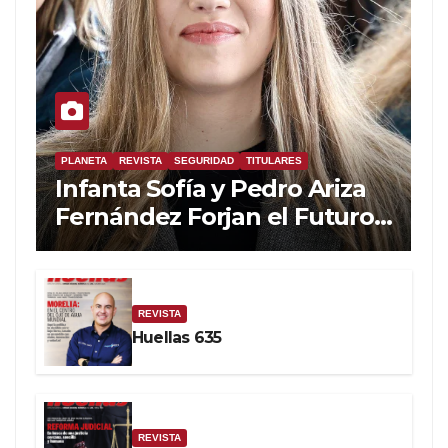
PLANETA
REVISTA
SEGURIDAD
TITULARES
Infanta Sofía y Pedro Ariza
Fernández Forjan el Futuro
de la Soberanía Real
REVISTA
Huellas 635
REVISTA