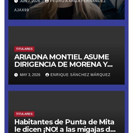
JUN 7, 2026
PEDRO A ARIZA FERNÁNDEZ
AJAX99
TITULARES
ARIADNA MONTIEL ASUME
DIRIGENCIA DE MORENA Y
LANZA ULTIMÁTUM RUMBO
MAY 3, 2026
ENRIQUE SÁNCHEZ MÁRQUEZ
AL 2027
TITULARES
Habitantes de Punta de Mita
le dicen ¡NO! a las migajas de