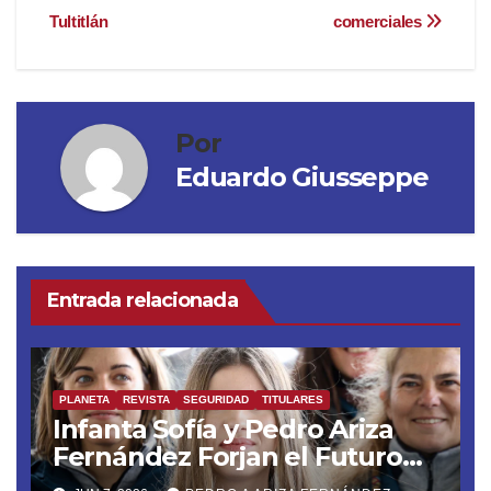
Tultitlán
comerciales
Por
Eduardo Giusseppe
Entrada relacionada
PLANETA
REVISTA
SEGURIDAD
TITULARES
Infanta Sofía y Pedro Ariza
Fernández Forjan el Futuro
de la Soberanía Real