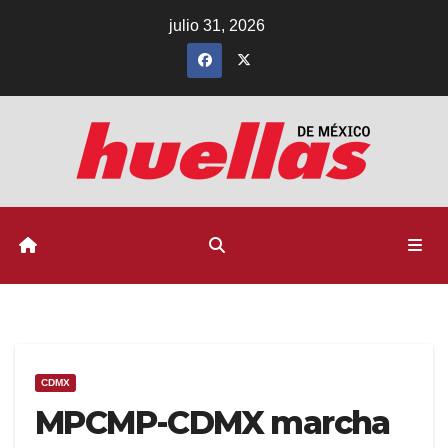
Ir
julio 31, 2026
al
contenido
CDMX
MPCMP-CDMX marcha