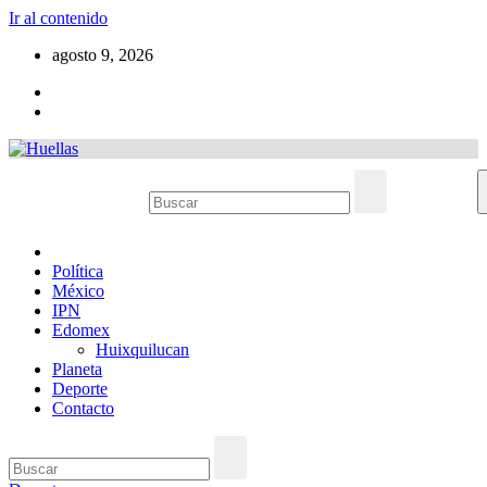
Ir al contenido
agosto 9, 2026
Política
México
IPN
Edomex
Huixquilucan
Planeta
Deporte
Contacto