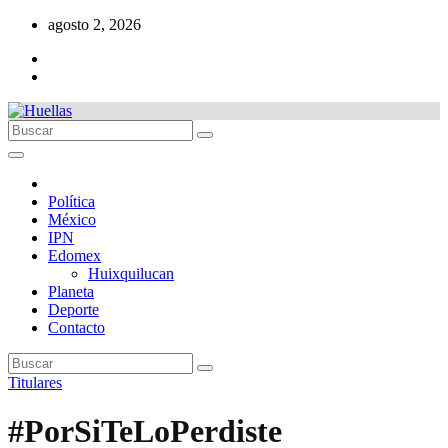
Ir
agosto 2, 2026
al
contenido
Política
México
IPN
Edomex
Huixquilucan
Planeta
Deporte
Contacto
Titulares
#PorSiTeLoPerdiste