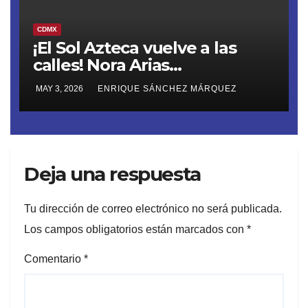
CDMX
¡El Sol Azteca vuelve a las
calles! Nora Arias
(@AriasNora), presidenta del
MAY 3, 2026
ENRIQUE SÁNCHEZ MÁRQUEZ
PRD CDMX, reactiva la
movilización territorial
Deja una respuesta
Tu dirección de correo electrónico no será publicada.
Los campos obligatorios están marcados con
*
Comentario
*