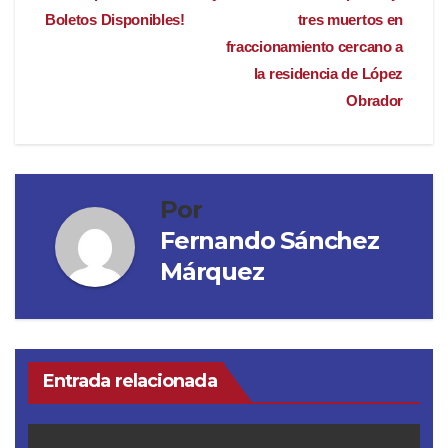
de
Boletos Disponibles!
tres muertos en
entradas
fraccionamiento cercano a
la residencia de López
Obrador
Por
Fernando Sánchez
Márquez
Entrada relacionada