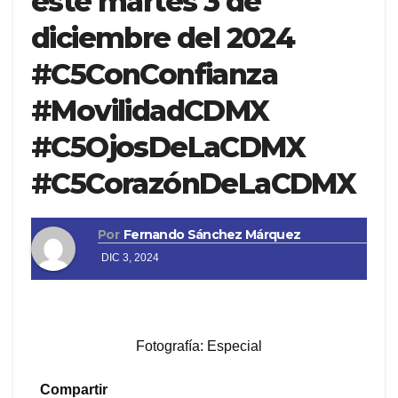
este martes 3 de
diciembre del 2024
#C5ConConfianza
#MovilidadCDMX
#C5OjosDeLaCDMX
#C5CorazónDeLaCDMX
Por
Fernando Sánchez Márquez
DIC 3, 2024
Fotografía: Especial
Compartir