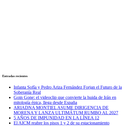
Entradas recientes
Infanta Sofía y Pedro Ariza Fernández Forjan el Futuro de la
Soberanía Real
Goin Gone: el videoclip que convierte la huida de Irán en
mitología épica, llega desde España
ARIADNA MONTIEL ASUME DIRIGENCIA DE
MORENA Y LANZA ULTIMÁTUM RUMBO AL 2027
5 AÑOS DE IMPUNIDAD EN LA LÍNEA 12
El AICM reabre los pisos 1 y 2 de su estacionamiento