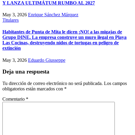
Y LANZA ULTIMÁTUM RUMBO AL 2027
May 3, 2026
Enrique Sánchez Márquez
Titulares
Habitantes de Punta de Mita le dicen ¡NO! a las migajas de
Grupo DINE. La empresa construye un muro ilegal en Playa
Las Cocinas, destruyendo nidos de tortugas en peligro de
extinción
May 3, 2026
Eduardo Giusseppe
Deja una respuesta
Tu dirección de correo electrónico no será publicada.
Los campos
obligatorios están marcados con
*
Comentario
*