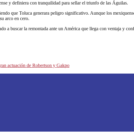
e y definiera con tranquilidad para sellar el triunfo de las Águilas.
diendo que Toluca generara peligro significativo. Aunque los mexiquens
u arco en cero.
gado a buscar la remontada ante un América que llega con ventaja y con
gran actuación de Robertson y Gakpo