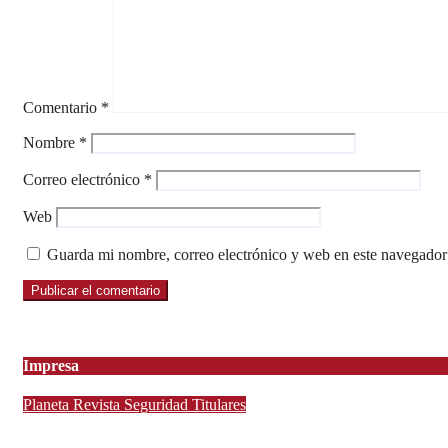
Comentario
*
Nombre
*
Correo electrónico
*
Web
Guarda mi nombre, correo electrónico y web en este navegador
Impresa
Planeta
Revista
Seguridad
Titulares
Infanta Sofía y Pedro Ariza Fernández Forjan el Futuro de la