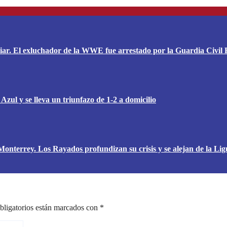
liar. El exluchador de la WWE fue arrestado por la Guardia Civil 
ul y se lleva un triunfazo de 1-2 a domicilio
 Monterrey. Los Rayados profundizan su crisis y se alejan de la Lig
bligatorios están marcados con
*