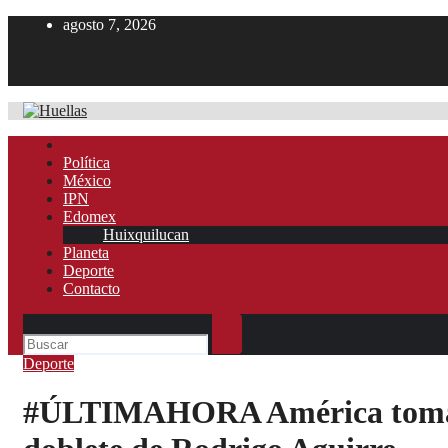
Ir
agosto 7, 2026
al
contenido
Política
México
IPN
Edomex
Huixquilucan
Planeta
Deporte
Contacto
Deporte
#ÚLTIMAHORA América toma ven