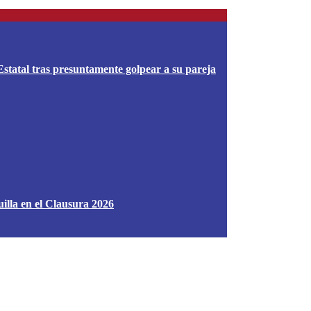
Estatal tras presuntamente golpear a su pareja
uilla en el Clausura 2026