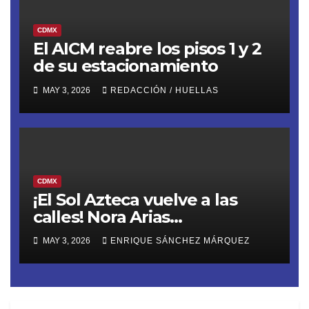
CDMX
El AICM reabre los pisos 1 y 2
de su estacionamiento
MAY 3, 2026
REDACCIÓN / HUELLAS
CDMX
¡El Sol Azteca vuelve a las
calles! Nora Arias
(@AriasNora), presidenta del
MAY 3, 2026
ENRIQUE SÁNCHEZ MÁRQUEZ
PRD CDMX, reactiva la
movilización territorial