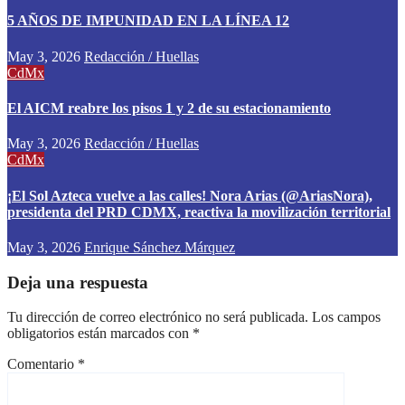
5 AÑOS DE IMPUNIDAD EN LA LÍNEA 12
May 3, 2026
Redacción / Huellas
CdMx
El AICM reabre los pisos 1 y 2 de su estacionamiento
May 3, 2026
Redacción / Huellas
CdMx
¡El Sol Azteca vuelve a las calles! Nora Arias (@AriasNora),
presidenta del PRD CDMX, reactiva la movilización territorial
May 3, 2026
Enrique Sánchez Márquez
Deja una respuesta
Tu dirección de correo electrónico no será publicada.
Los campos
obligatorios están marcados con
*
Comentario
*