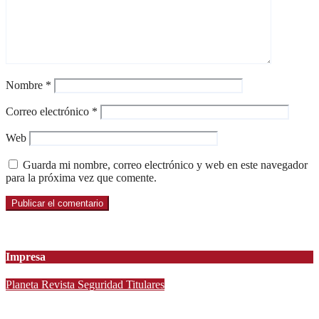
Nombre
*
Correo electrónico
*
Web
Guarda mi nombre, correo electrónico y web en este navegador
para la próxima vez que comente.
Impresa
Planeta
Revista
Seguridad
Titulares
Infanta Sofía y Pedro Ariza Fernández Forjan el Futuro de la