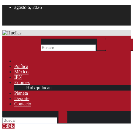
Ir
agosto 6, 2026
al
contenido
Política
México
IPN
Edomex
Huixquilucan
Planeta
Deporte
Contacto
CdMx