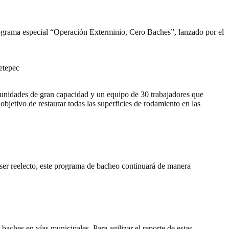
rograma especial “Operación Exterminio, Cero Baches”, lanzado por el
etepec
s unidades de gran capacidad y un equipo de 30 trabajadores que
objetivo de restaurar todas las superficies de rodamiento en las
ser reelecto, este programa de bacheo continuará de manera
ches en vías municipales. Para agilizar el reporte de estas