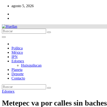
Ir
agosto 5, 2026
al
contenido
Política
México
IPN
Edomex
Huixquilucan
Planeta
Deporte
Contacto
Edomex
Metepec va por calles sin bache