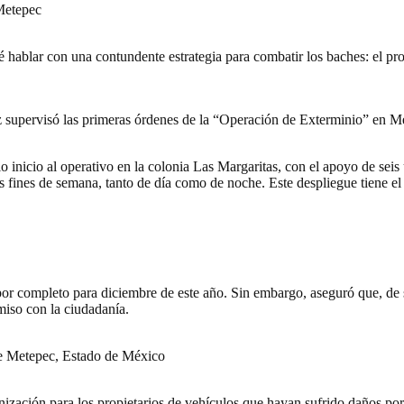
Metepec
 hablar con una contundente estrategia para combatir los baches: el p
z supervisó las primeras órdenes de la “Operación de Exterminio” en M
o inicio al operativo en la colonia Las Margaritas, con el apoyo de sei
s fines de semana, tanto de día como de noche. Este despliegue tiene el 
or completo para diciembre de este año. Sin embargo, aseguró que, de 
miso con la ciudadanía.
de Metepec, Estado de México
ación para los propietarios de vehículos que hayan sufrido daños por ba