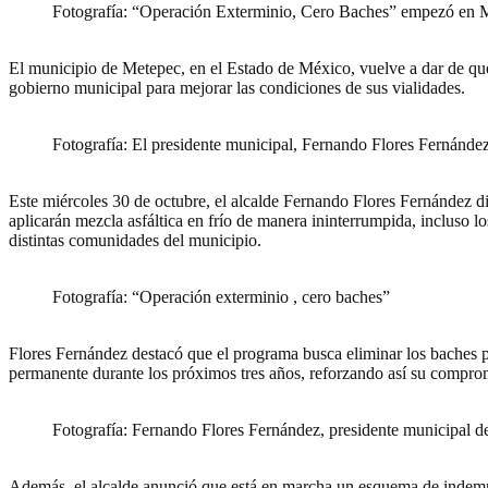
Fotografía: “Operación Exterminio, Cero Baches” empezó en 
El municipio de Metepec, en el Estado de México, vuelve a dar de qué
gobierno municipal para mejorar las condiciones de sus vialidades.
Fotografía: El presidente municipal, Fernando Flores Fernánde
Este miércoles 30 de octubre, el alcalde Fernando Flores Fernández di
aplicarán mezcla asfáltica en frío de manera ininterrumpida, incluso lo
distintas comunidades del municipio.
Fotografía: “Operación exterminio , cero baches”
Flores Fernández destacó que el programa busca eliminar los baches p
permanente durante los próximos tres años, reforzando así su compro
Fotografía: Fernando Flores Fernández, presidente municipal 
Además, el alcalde anunció que está en marcha un esquema de indemniz