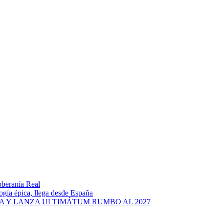
oberanía Real
ogía épica, llega desde España
A Y LANZA ULTIMÁTUM RUMBO AL 2027