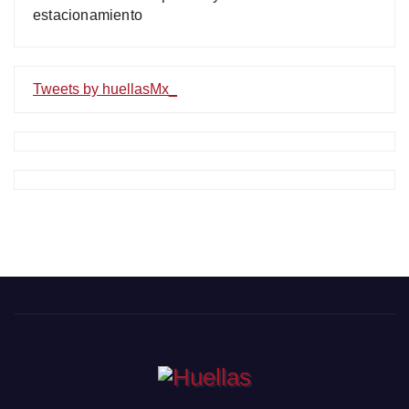
estacionamiento
Tweets by huellasMx_