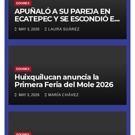
EDOMEX
APUÑALÓ A SU PAREJA EN
ECATEPEC Y SE ESCONDIÓ EN
UN ‘ANEXO’; YA ESTÁ EN
MAY 3, 2026
LAURA SUÁREZ
PRISIÓN
EDOMEX
Huixquilucan anuncia la
Primera Feria del Mole 2026
MAY 3, 2026
MARÍA CHÁVEZ
EDOMEX