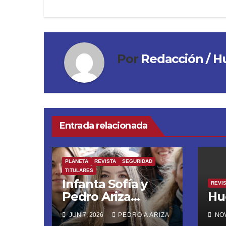
entradas
Por
Redacción / H
Entrada relacionada
PLANETA
REVISTA
SEGURIDAD
TITULARES
Infanta Sofía y
REVI
Pedro Ariza
Hu
Fernández Forjan
JUN 7, 2026
PEDRO A ARIZA
NOV
el Futuro de la