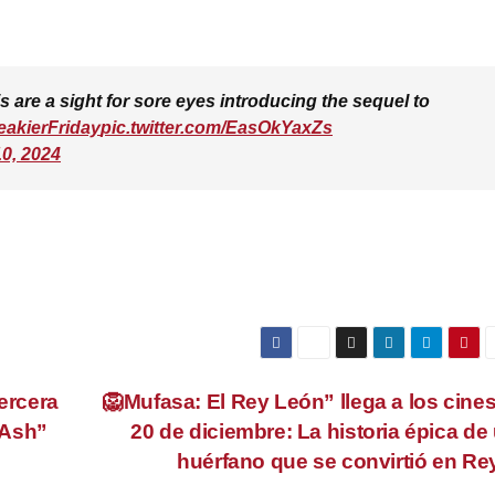
are a sight for sore eyes introducing the sequel to
eakierFriday
pic.twitter.com/EasOkYaxZs
0, 2024
tercera
🦁Mufasa: El Rey León” llega a los cines
 Ash”
20 de diciembre: La historia épica de
huérfano que se convirtió en R