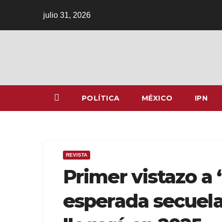
Ir
julio 31, 2026
al
contenido
POLÍTICA
MÉXICO
IPN
REVISTA
Primer vistazo a 
esperada secuela