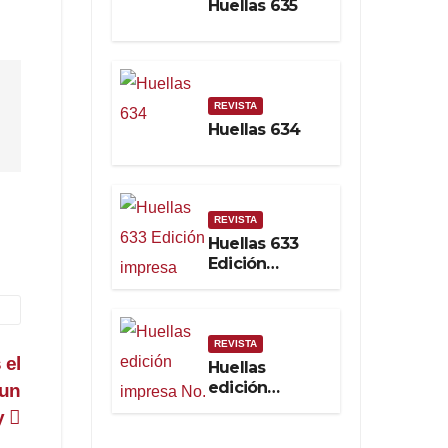
Huellas 635
Soberanía
Real
REVISTA
Huellas 634
REVISTA
Huellas 633
Edición
impresa
REVISTA
 el
Huellas
edición
 un
impresa No.
ey
632. Febrero
2025