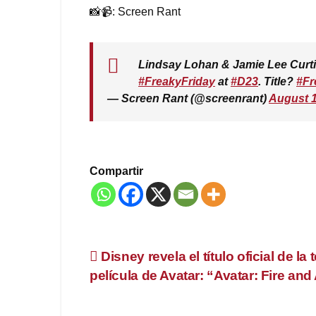
📸📹: Screen Rant
Lindsay Lohan & Jamie Lee Curtis 
#FreakyFriday
at
#D23
. Title?
#Fr
— Screen Rant (@screenrant)
August 1
Compartir
Navegación
Disney revela el título oficial de la 
película de Avatar: “Avatar: Fire and
de