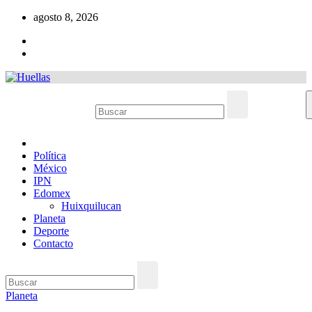
Ir
agosto 8, 2026
al
contenido
Política
México
IPN
Edomex
Huixquilucan
Planeta
Deporte
Contacto
Planeta