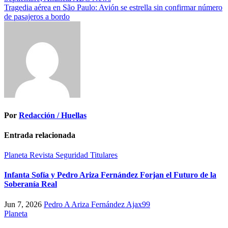
de
Tragedia aérea en São Paulo: Avión se estrella sin confirmar número
entradas
de pasajeros a bordo
Por
Redacción / Huellas
Entrada relacionada
Planeta
Revista
Seguridad
Titulares
Infanta Sofía y Pedro Ariza Fernández Forjan el Futuro de la
Soberanía Real
Jun 7, 2026
Pedro A Ariza Fernández Ajax99
Planeta